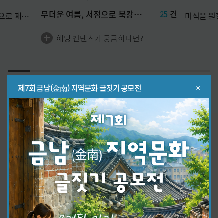
미식을 원한다면 정답은
30
건
, 서점으로
올림픽으로
부산
자!
나라 민속
해당 컨텐츠가 궁금하다면?
22.22222222222222% completed
×
제7회 금남(金南) 지역문화 글짓기 공모전
월간 우리문화
한국의 지역·전통·향토 문화를 소개합니다.
vol.354