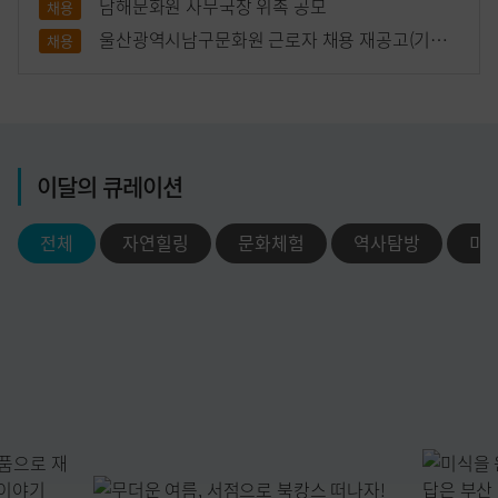
남해문화원 사무국장 위촉 공모
채용
울산광역시남구문화원 근로자 채용 재공고(기간
채용
제/육아휴직대체)
이달의 큐레이션
전체
자연힐링
문화체험
역사탐방
미