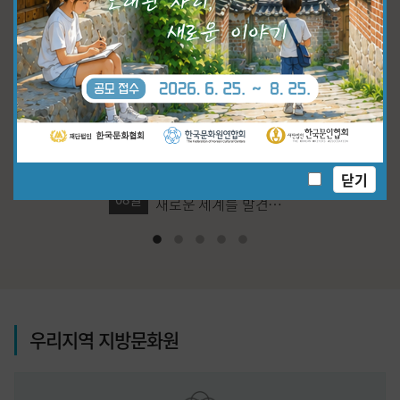
닫기
월간 우리문화 vol.358
2026
08월
새로운 세계를 발견하
는 여행의 시작
1
2
3
4
5
우리지역 지방문화원