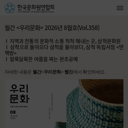
월간 <우리문화> 2026년 8월호(Vol.358)
I 지역과 전통의 문화적 소통 척척 해내는 곳, 삼척문화원
I 삼척으로 돌아오다 삼척을 돌아보다, 삼척 독립서점 <연
책방>
I 알록달록한 여름을 짜는 완초공예
자세한 내용은
월간<우리문화> 웹진
에서 확인하세요.