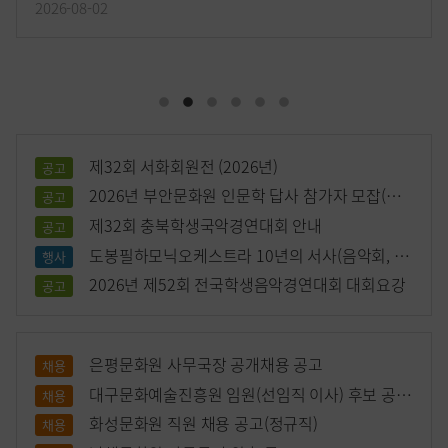
장소 : -
2026-08-02
1
2
3
4
5
6
제32회 서화회원전 (2026년)
공고
2026년 부안문화원 인문학 답사 참가자 모잡(안
공고
내)
제32회 충북학생국악경연대회 안내
공고
도봉필하모닉오케스트라 10년의 서사(음악회, 전
행사
시회)
2026년 제52회 전국학생음악경연대회 대회요강
공고
은평문화원 사무국장 공개채용 공고
채용
대구문화예술진흥원 임원(선임직 이사) 후보 공개
채용
모집 공고
화성문화원 직원 채용 공고(정규직)
채용